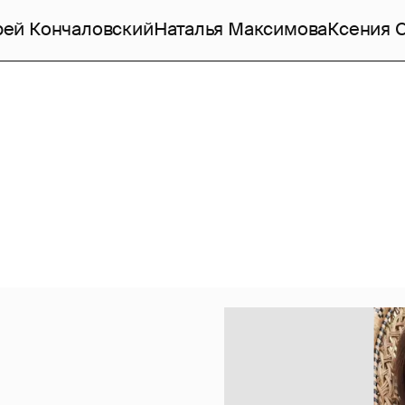
рей Кончаловский
Наталья Максимова
Ксения 