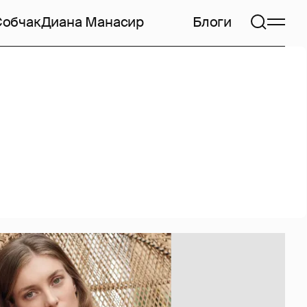
Собчак
Диана Манасир
Блоги