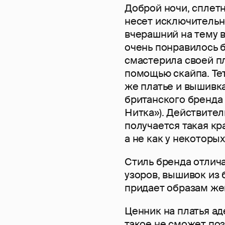
Доброй ночи, сплетн
несет исключительн
вчерашний на тему в
очень понравилось 
смастерила своей п
помощью скайпа. Те
же платье и вышивк
британского бренда 
Нитка»). Действитель
получается такая кр
а не как у некоторых
Стиль бренда отлич
узоров, вышивок из
придает образам же
Ценник на платья ад
такое не сможет поз