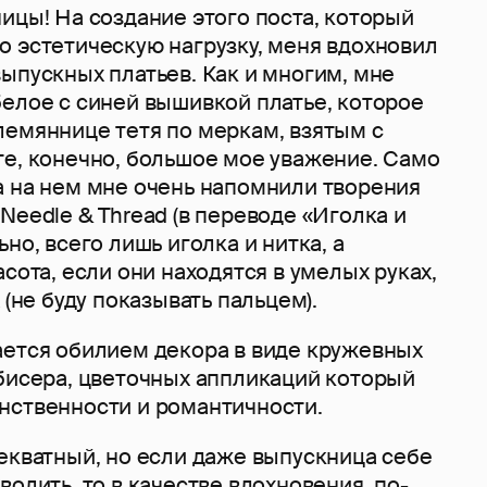
ицы! На создание этого поста, который
о эстетическую нагрузку, меня вдохновил
ыпускных платьев. Как и многим, мне
белое с синей вышивкой платье, которое
лемяннице тетя по меркам, взятым с
те, конечно, большое мое уважение. Само
а на нем мне очень напомнили творения
Needle & Thread (в переводе «Иголка и
но, всего лишь иголка и нитка, а
асота, если они находятся в умелых руках,
 (не буду показывать пальцем).
ается обилием декора в виде кружевных
 бисера, цветочных аппликаций который
нственности и романтичности.
екватный, но если даже выпускница себе
волить, то в качестве вдохновения, по-