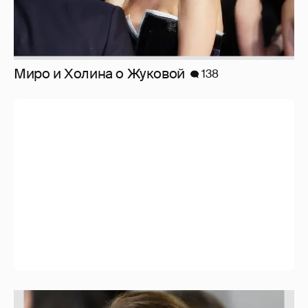
Марк Рош: "Кэтрин, принцесса Уэльская,
перенесла удаление матки и лечится от
рака толстого кишечника."
30