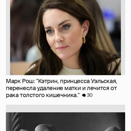
Softporn
89