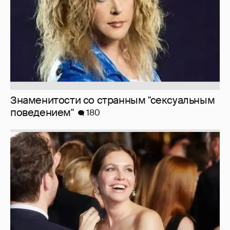
Миро и Холина о Жуковой
138