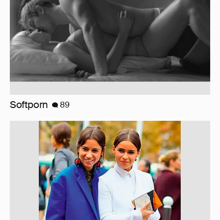
10 лет спустя. Как сложилась жизнь
героинь Сплетника?
228
Отзывы о сексе со знаменитыми
мужчинами
273