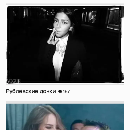
Рублёвские дочки
187