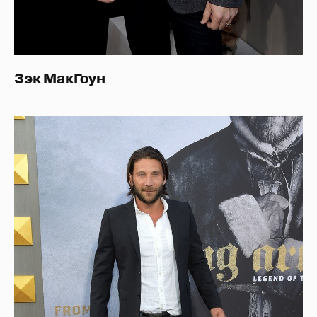
Зэк МакГоун