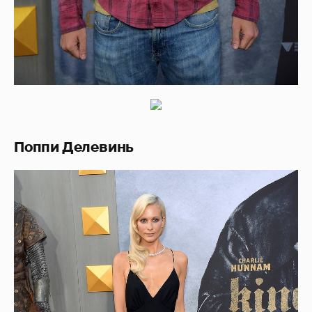
Поппи Делевинь