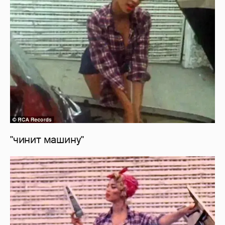
"чинит машину"