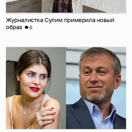
И снова невеста
357