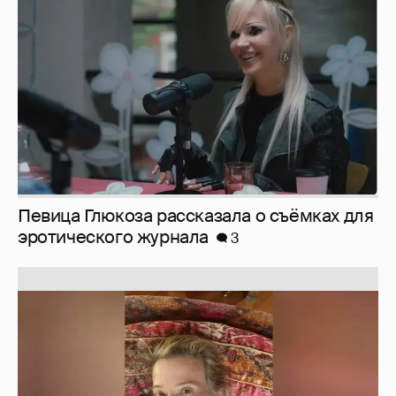
эротического журнала
3
Юлия Высоцкая выложила селфи без
макияжа
2