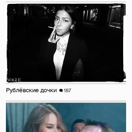
Рублёвские дочки
187
Неужели правда?
143