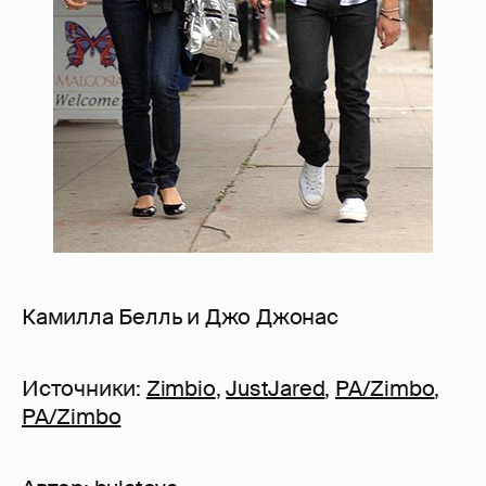
Камилла Белль и Джо Джонас
Источники:
Zimbio
,
JustJared
,
PA/Zimbo
,
PA/Zimbo