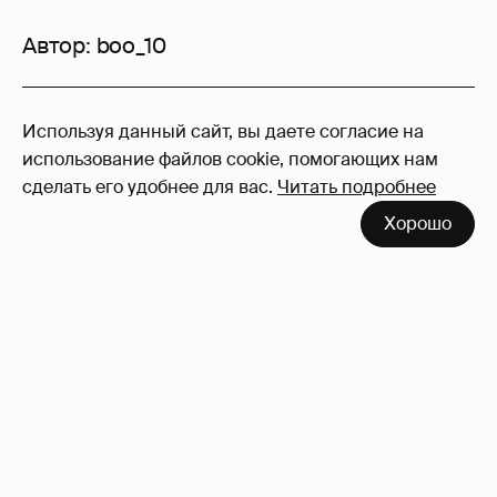
Автор:
boo_10
92
Используя данный сайт, вы даете согласие на
Войдите в аккаунт
, чтобы читать и
использование файлов cookie, помогающих нам
оставлять комментарии
сделать его удобнее для вас.
Читать подробнее
Хорошо