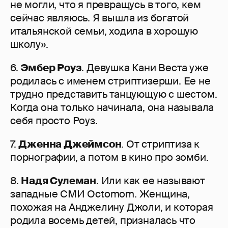
не могли, что я превращусь в того, кем
сейчас являюсь. Я вышла из богатой
итальянской семьи, ходила в хорошую
школу».
6.
Эмбер Роуз
. Девушка Кани Веста уже
родилась с именем стриптизерши. Ее не
трудно представить танцующую с шестом.
Когда она только начинала, она называла
себя просто Роуз.
7.
Дженна Джеймсон
. От стриптиза к
порнографии, а потом в кино про зомби.
8.
Надя Сулеман
. Или как ее называют
западные СМИ Octomom. Женщина,
похожая на Анджелину Джоли, и которая
родила восемь детей, призналась что