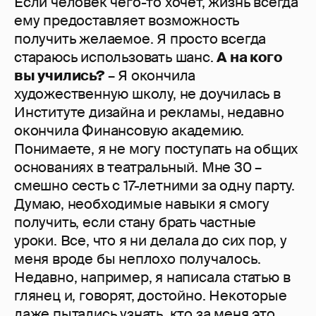
Если человек чего-то хочет, жизнь всегда
ему предоставляет возможность
получить желаемое. Я просто всегда
стараюсь использовать шанс.
А на кого
вы учились?
– Я окончила
художественную школу, не доучилась в
Институте дизайна и рекламы, недавно
окончила Финансовую академию.
Понимаете, я не могу поступать на общих
основаниях в театральный. Мне 30 –
смешно сесть с 17-летними за одну парту.
Думаю, необходимые навыки я смогу
получить, если стану брать частные
уроки. Все, что я ни делала до сих пор, у
меня вроде бы неплохо получалось.
Недавно, например, я написала статью в
глянец и, говорят, достойно. Некоторые
даже пытались узнать, кто за меня это