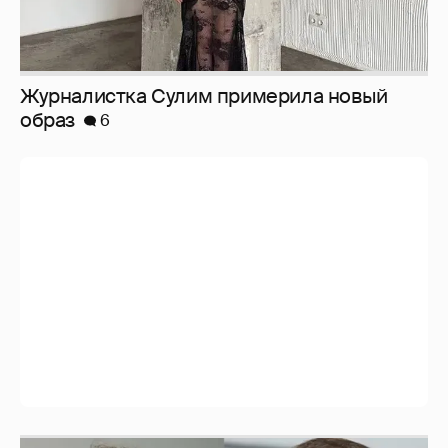
И снова невеста
357