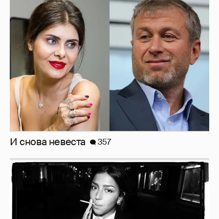
Рублёвские дочки
187