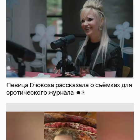
Певица Глюкоза рассказала о съёмках для
эротического журнала
3
Юлия Высоцкая выложила селфи без
макияжа
2