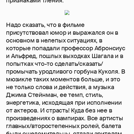
признаками тления.
Надо сказать, что в фильме
присутствовал юмор и выражался он в
основном в нелепых ситуациях, в
которые попадали профессор Абронсиус
и Альфред, пошлых выходках Шагала и в
попытках что-то сделать/сказать/
промычать уродливого горбуна Куколя. В
мюзикле таких моментов больше, и это
не только слова и действия, а музыка
Джима Стейнман, ее темп, стиль,
энергетика, исходящая при исполнении
от актеров. И страсть! Куда без нее в
произведениях о вампирах. Все артисты
главных/второстепенных ролей, балета
были ошеломительны, отдали зрителям