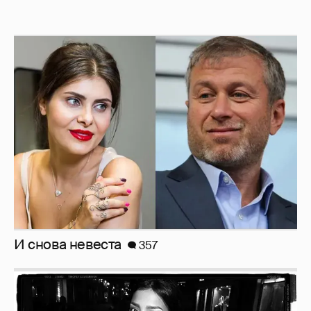
И снова невеста
357