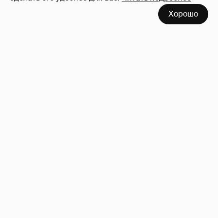
Хорошо
Анастасия Гребенкина, Женя Малахова,
Оксана Русланова и другие гости
фестиваля «Баланс вкуса и ритма»:
рассматриваем летние образы