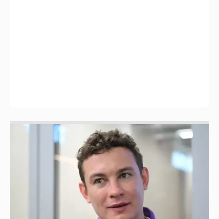
Никита Кологривый высказался насчёт
ИИ
1