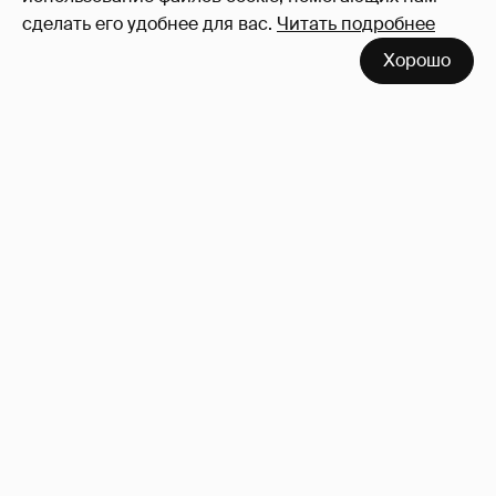
сделать его удобнее для вас.
Читать подробнее
Хорошо
Сколько Собчак заплатит за архив своей
перeписки в Telegram?
3