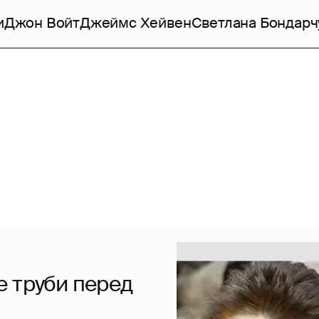
и
Джон Войт
Джеймс Хейвен
Светлана Бондарч
е труби перед