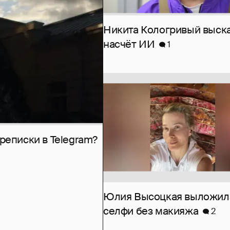
Никита Кологривый выск
насчёт ИИ
1
рeписки в Telegram?
Юлия Высоцкая выложил
селфи без макияжа
2