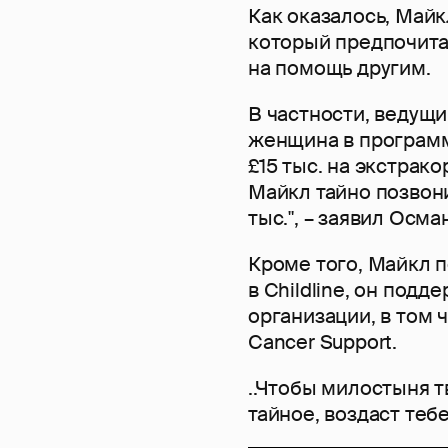
Как оказалось, Май
который предпочитал
на помощь другим.
В частности, ведущи
женщина в программе
£15 тыс. на экстра
Майкл тайно позвони
тыс.", – заявил Осма
Кроме того, Майкл 
в Childline, он под
организации, в том ч
Cancer Support.
..Чтобы милостыня т
тайное, воздаст тебе