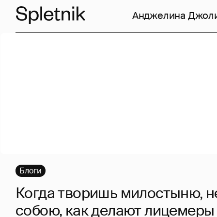
Анджелина Джол
Блоги
Когда творишь милостыню, н
собою, как делают лицемеры