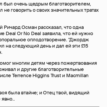
кл был очень щедрым благотворителем,
 не говорить о своих значительных тратах
й Ричард Осман рассказал, что одна
 Deal Or No Deal заявила, что ей нужно
корпоральное оплодотворение. "Джордж
л на следующий день и дал ей эти £15
н.
помог многим детям через пожертвования
держивал и другие благотворительные
исле Terrence Higgins Trust и Macmillan
воя была втайне; и Отец твой, видящий
 явно..