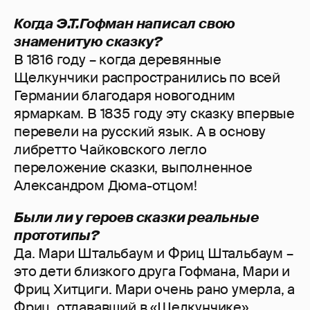
Когда Э.Т.Гофман написал свою
знаменитую сказку?
В 1816 году – когда деревянные
Щелкунчики распространились по всей
Германии благодаря новогодним
ярмаркам. В 1835 году эту сказку впервые
перевели на русский язык. А в основу
либретто Чайковского легло
переложение сказки, выполненное
Александром Дюма-отцом!
Были ли у героев сказки реальные
прототипы?
Да. Мари Штальбаум и Фриц Штальбаум –
это дети близкого друга Гофмана, Мари и
Фриц Хитциги. Мари очень рано умерла, а
Фриц, отдававший в «Щелкунчике»