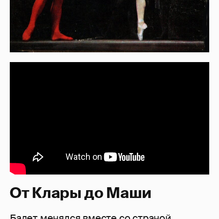
От Клары до Маши
Балет менялся вместе со страной.