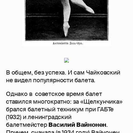
В общем, без успеха. И сам Чайковский
не видел популярности балета.
Однако в советское время балет
ставился многократно: за «Щелкунчика»
брался балетный техникум при ГАБТе
(1932) и ленинградский
балетмейстер
Василий Вайнонен
.
Причем, сначала (в 1934 году) Вайнонен