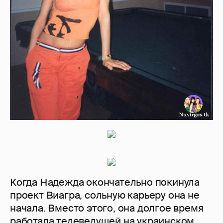
мастерскую Мeiher by meiher
Вот собственно творчество:
Анна Седокова