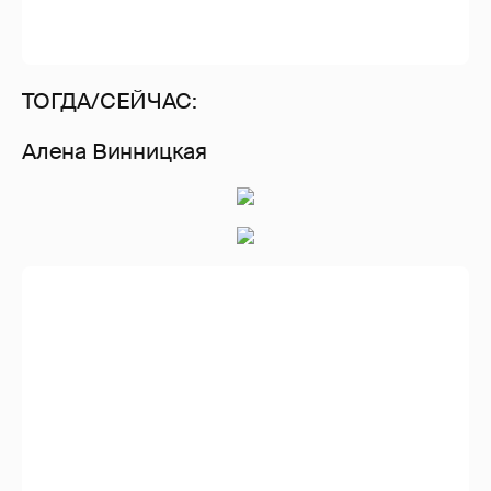
работает телеведущей утреннего шоу на
канале «Украина», создает модную
коллекцию для марки Гвен Стефани,
активно занимается
благотворительностью и социальными
проектами.
Надежда Грановская Мейхер