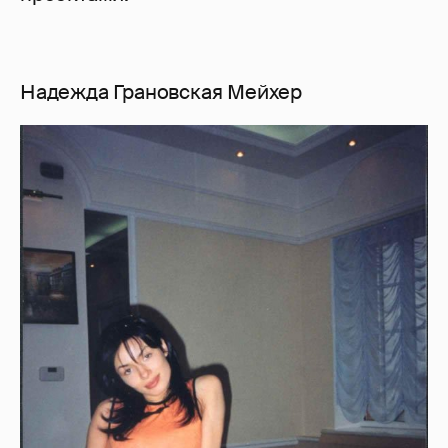
Когда Надежда окончательно покинула
проект Виагра, сольную карьеру она не
начала. Вместо этого, она долгое время
работала телеведущей на украинском
канале СТБ, где рассказывала о новостях
шоу-бизнеса и жизни звездных коллег.
Также Надя приняла участие в шоу «Как
две капли», где перевоплощалась в Леди
Гагу, Людмилу Гурченко и даже
Леонтьева, неожиданно
продемонстрировав сильные вокальные
данные. Надежда Грановская является
автором сборника интимной лирики
«Сиюминутное влечение».
Так же она открыла свою творческую