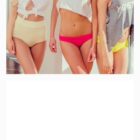
После ухода из группы, Винницкая
полностью сменила репертуар и стала
единственной исполнительницей глэм-
поп-рока в украинском шоу-бизнесе. За
12 лет успешной сольной карьеры певица
выпустила 8 альбомов, несколько
синглов и саундтрек к фильму «Охота на
пиранью». Кроме достижений в
музыкальной индустрии, сейчас Алена