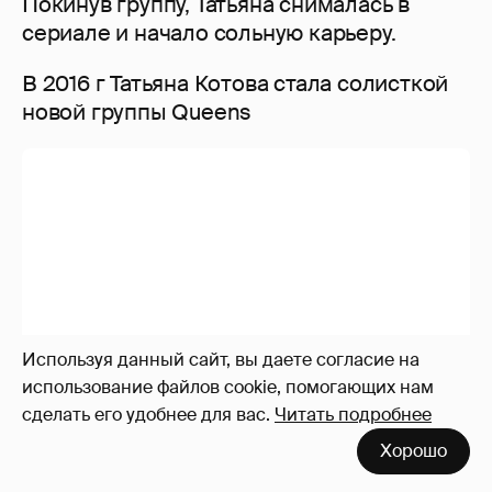
Используя данный сайт, вы даете согласие на
использование файлов cookie, помогающих нам
сделать его удобнее для вас.
Читать подробнее
Экс-«ВИА Гра» Татьяна Найник продала
Хорошо
все, что имела, чтобы побороть тяжелую