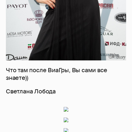
Украинская певица, ведущая, автор
песен, дизайнер собственной марки
«F*ck' n' macho»
Татьяна Котова