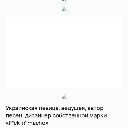
Покинув группу, Татьяна снималась в
сериале и начало сольную карьеру.
В 2016 г Татьяна Котова стала солисткой
новой группы Queens
Санта Димопулос
Так же поет и пляшет в группе Queens