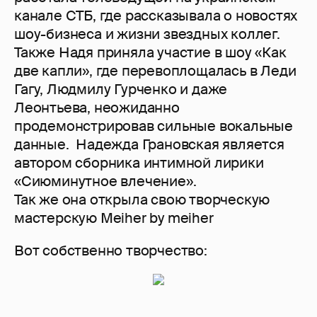
Что там после ВиаГры, Вы сами все
знаете))