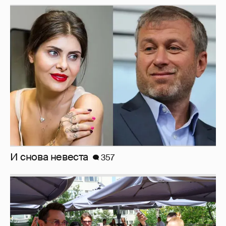
И снова невеста
357