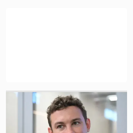
Никита Кологривый высказался насчёт
ИИ
1