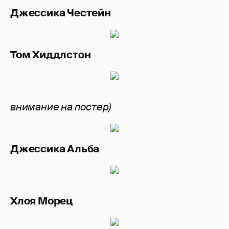
Джессика Честейн
Том Хиддлстон
внимание на постер)
Джессика Альба
Хлоя Морец