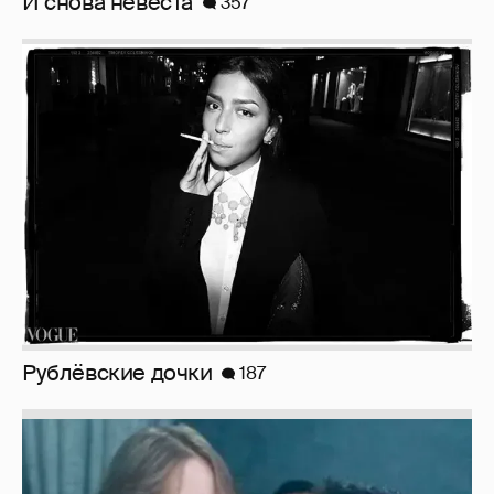
И снова невеста
357
Рублёвские дочки
187