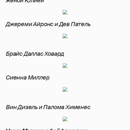
женой Юлией
Джереми Айронс и Дев Патель
Брайс Даллас Ховард
Сиенна Миллер
Вин Дизель и Палома Хименес