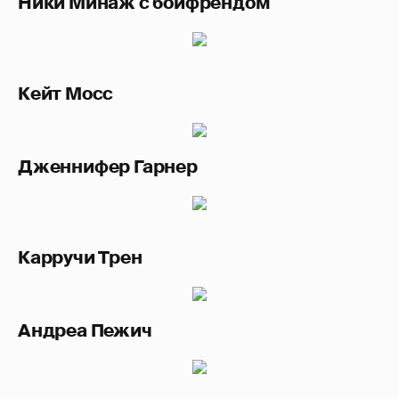
Ники Минаж с бойфрендом
Кейт Мосс
Дженнифер Гарнер
Карручи Трен
Андреа Пежич