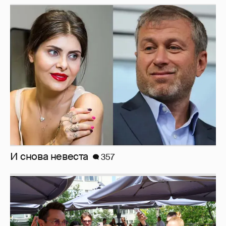
И снова невеста
357