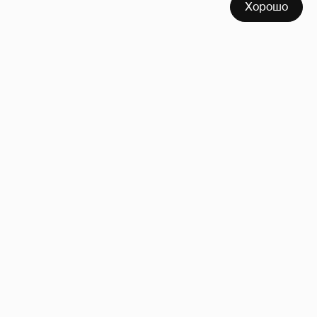
Хорошо
Сколько Собчак заплатит за архив своей
перeписки в Telegram?
4