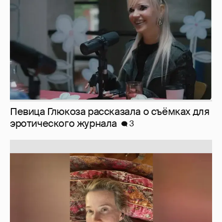
Юлия Высоцкая выложила селфи без
макияжа
2