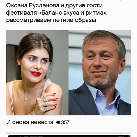
И снова невеста
357