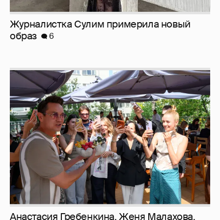
Анастасия Гребенкина, Женя Малахова,
Оксана Русланова и другие гости
фестиваля «Баланс вкуса и ритма»:
рассматриваем летние образы