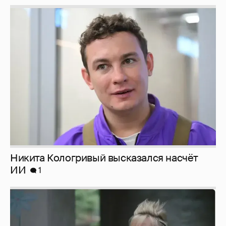
Никита Кологривый высказался насчёт
ИИ
1
Певица Глюкоза рассказала о съёмках для
эротического журнала
3