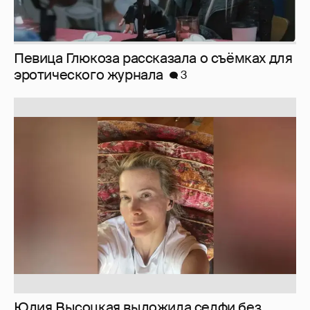
Юлия Высоцкая выложила селфи без
макияжа
2