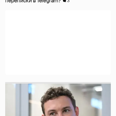
перeписки в Telegram?
3
Никита Кологривый высказался насчёт
ИИ
1