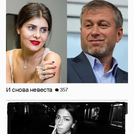
И снова невеста
357
Рублёвские дочки
187