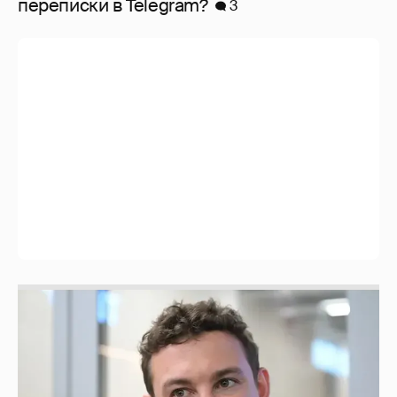
перeписки в Telegram?
3
Никита Кологривый высказался насчёт
ИИ
1