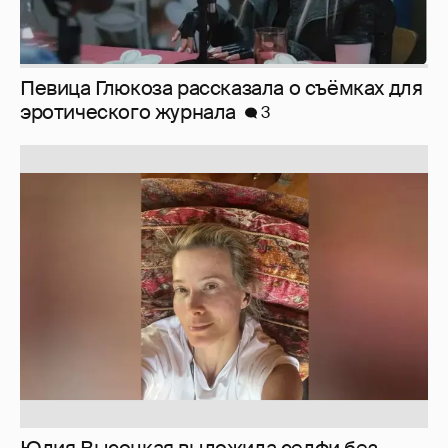
Юлия Высоцкая выложила селфи без
макияжа
2