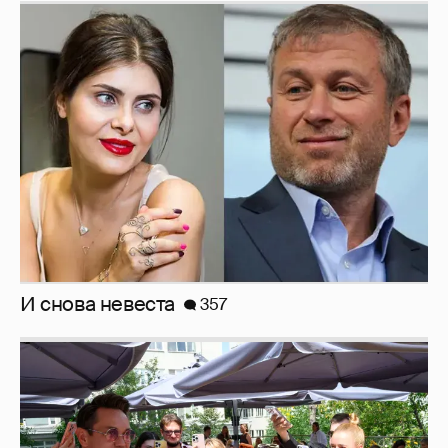
И снова невеста
357
Анастасия Гребенкина, Женя Малахова,
Оксана Русланова и другие гости
фестиваля «Баланс вкуса и ритма»: