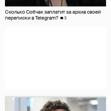
Сколько Собчак заплатит за архив своей
перeписки в Telegram?
3
Никита Кологривый высказался насчёт