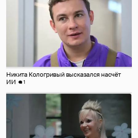
ИИ
1
Певица Глюкоза рассказала о съёмках для
эротического журнала
3