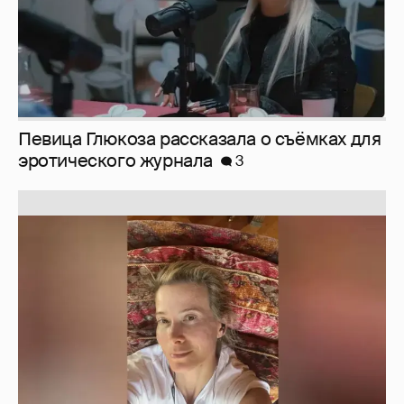
Юлия Высоцкая выложила селфи без
макияжа
2