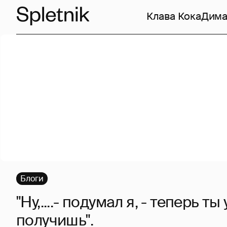
Клава Кока
Дима
Блоги
"Ну,....- подумал я, - теперь ты
получишь".