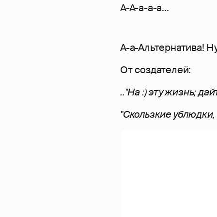
А-А-а-а-а...
А-а-Альтернатива! Ну
От создателей:
.."На :) эту жизнь; д
"Скользкие ублюдки,