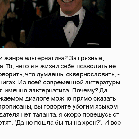
и жанра альтернатива? За грязные,
. То, чего я в жизни себе позволить не
оворить, что думаешь, сквернословить, -
 книгах. Из всей современной литературы
я именно альтернатива. Почему? Да
ажаемом диалоге можно прямо сказать
 прописаны, вы говорите убогим языком
дателя нет таланта, я скоро повешусь от
етят: "Да не пошла бы ты на хрен?". И все