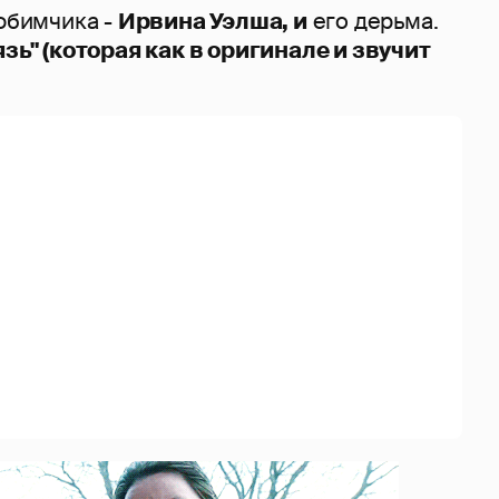
любимчика -
Ирвина Уэлша, и
его дерьма.
зь" (которая как в оригинале и звучит