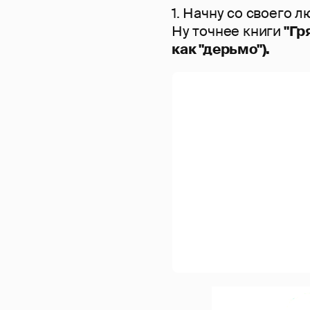
1. Начну со своего 
Ну точнее книги
"Гря
как "дерьмо").