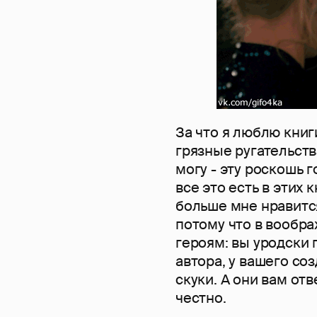
За что я люблю книг
грязные ругательства
могу - эту роскошь г
все это есть в этих
больше мне нравитс
потому что в вообр
героям: вы уродски
автора, у вашего соз
скуки. А они вам отв
честно.