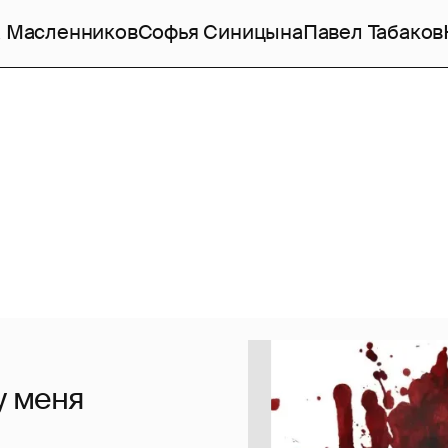
 Масленников
Софья Синицына
Павел Табаков
 у меня