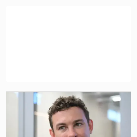
Никита Кологривый высказался насчёт
ИИ
1