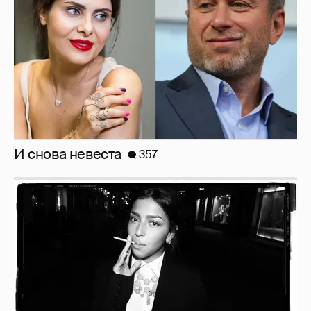
И снова невеста
357