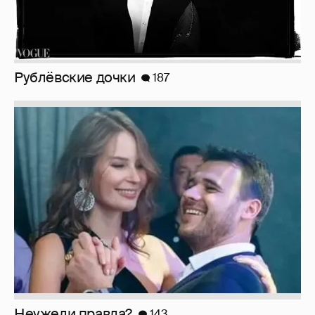
Рублёвские дочки
187
Неужели правда?
143