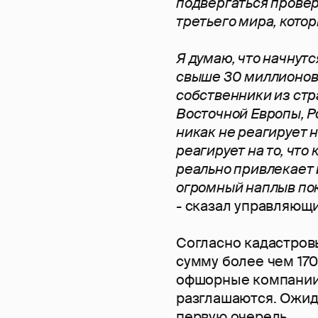
подвергаться провер
третьего мира, кото
Я думаю, что начнут
свыше 30 миллионов 
собственники из стр
Восточной Европы, Р
никак не реагирует 
реагирует на то, что 
реально привлекает 
огромный наплыв пок
-
сказал управляющи
Согласно кадастров
сумму более чем 17
офшорные компании
разглашаются. Ожида
первую очередь.