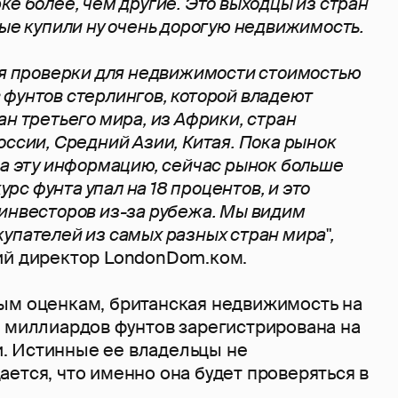
ке более, чем другие. Это выходцы из стран
рые купили ну очень дорогую недвижимость.
ся проверки для недвижимости стоимостью
фунтов стерлингов, которой владеют
ан третьего мира, из Африки, стран
оссии, Средний Азии, Китая. Пока рынок
на эту информацию, сейчас рынок больше
курс фунта упал на 18 процентов, и это
инвесторов из-за рубежа. Мы видим
упателей из самых разных стран мира",
й директор LondonDom.ком.
ым оценкам, британская недвижимость на
0 миллиардов фунтов зарегистрирована на
. Истинные ее владельцы не
ется, что именно она будет проверяться в