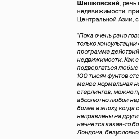
Шишковский
, речь
недввижимости, при
Центральной Азии, 
"Пока очень рано гов
только консультации
программа действий 
недвижимости. Как с
подвергаться любые
100 тысяч фунтов сте
менее нормальная н
стерлингов, можно п
абсолютно любой нед
более в эпоху, когда
направлены на други
начнется какая-то 
Лондона, безусловно,