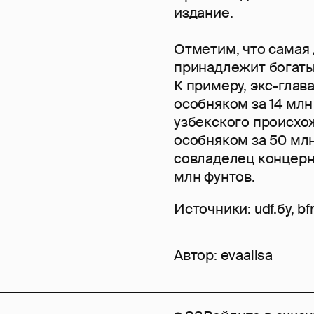
издание.
Отметим, что самая
принадлежит богаты
К примеру, экс-глав
особняком за 14 мл
узбекского происхо
особняком за 50 мл
совладелец концерна 
млн фунтов.
Источники: udf.бу, bf
Автор:
evaalisa