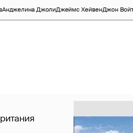
в
Анджелина Джоли
Джеймс Хейвен
Джон Вой
британия