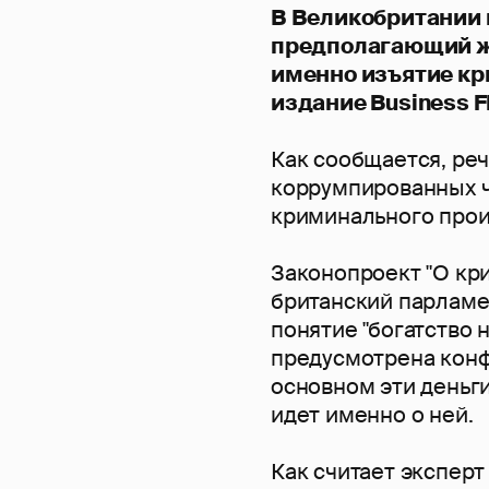
В Великобритании 
предполагающий ж
именно изъятие кр
издание Business F
Как сообщается, ре
коррумпированных ч
криминального про
Законопроект "О кр
британский парламе
понятие "богатство
предусмотрена конф
основном эти деньг
идет именно о ней.
Как считает экспер