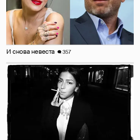
И снова невеста
357