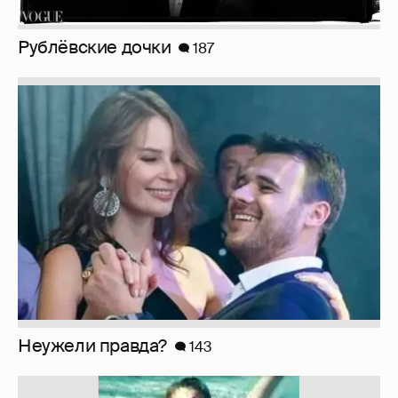
Рублёвские дочки
187
Неужели правда?
143