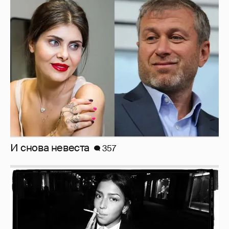
И снова невеста
357