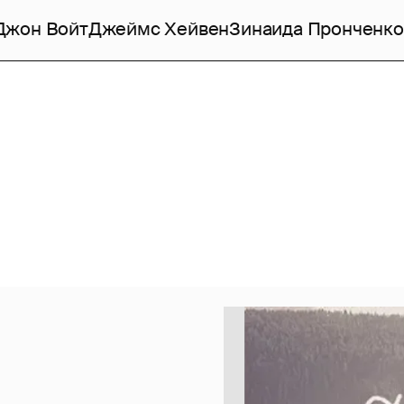
Джон Войт
Джеймс Хейвен
Зинаида Пронченко