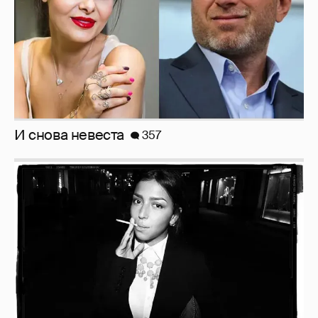
И снова невеста
357