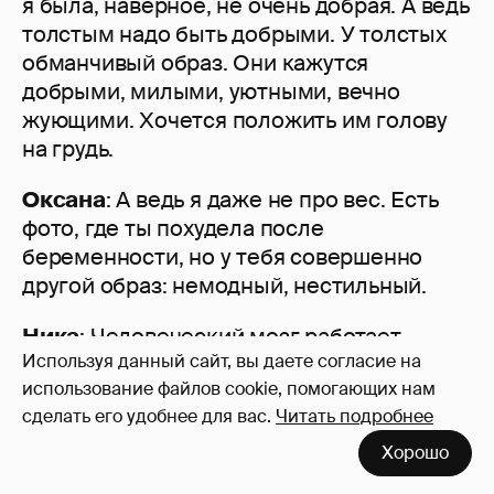
я была, наверное, не очень добрая. А ведь
толстым надо быть добрыми. У толстых
обманчивый образ. Они кажутся
добрыми, милыми, уютными, вечно
жующими. Хочется положить им голову
на грудь.
Оксана
: А ведь я даже не про вес. Есть
фото, где ты похудела после
беременности, но у тебя совершенно
другой образ: немодный, нестильный.
Ника
: Человеческий мозг работает
Используя данный сайт, вы даете согласие на
специальным образом. Когда я пришла
использование файлов cookie, помогающих нам
в ЖЖ, это было за месяц до родов.
сделать его удобнее для вас.
Читать подробнее
И весила я под 80 килограмм. Хотя
я бывшая волейболистка и должна весить
Хорошо
52–53. Все мои читатели воспринимали