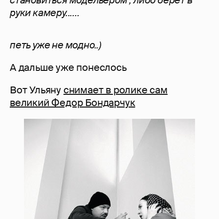
становиться модельером , либо берёт в
руки камеру......
петь уже не модно..)
А дальше уже понеслось
Вот Ульяну
снимает в ролике сам
великий Федор Бондарчук