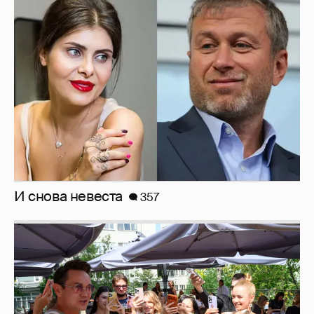
И снова невеста
357