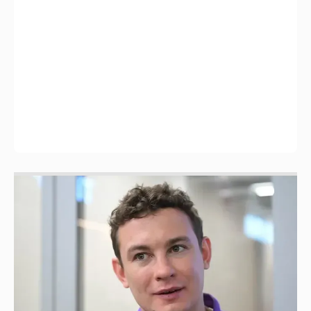
Никита Кологривый высказался насчёт
ИИ
1