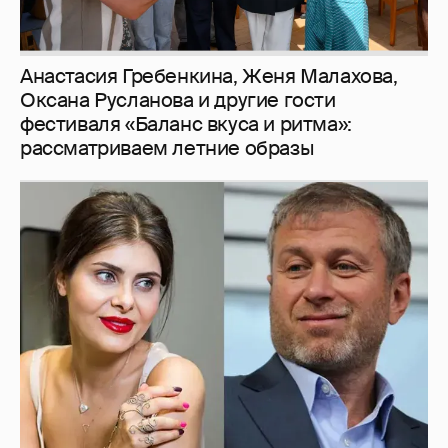
И снова невеста
357