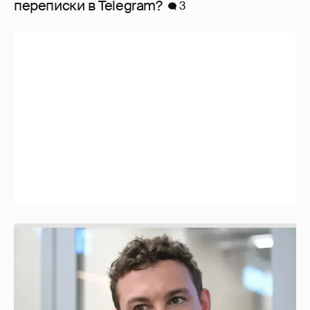
перeписки в Telegram?
3
Никита Кологривый высказался насчёт
ИИ
1