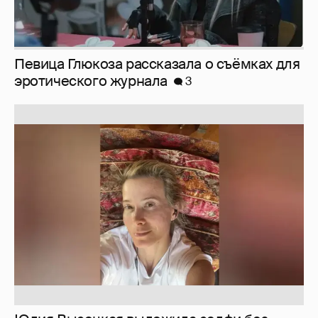
Юлия Высоцкая выложила селфи без
макияжа
2