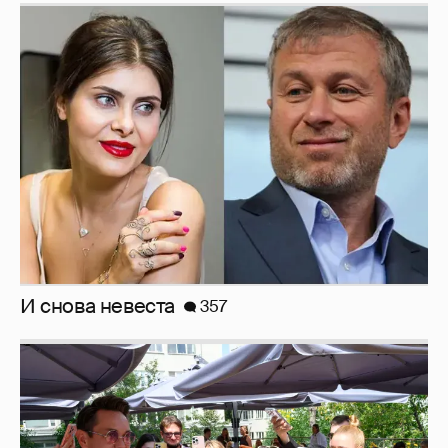
И снова невеста
357
Анастасия Гребенкина, Женя Малахова,
Оксана Русланова и другие гости
фестиваля «Баланс вкуса и ритма»: