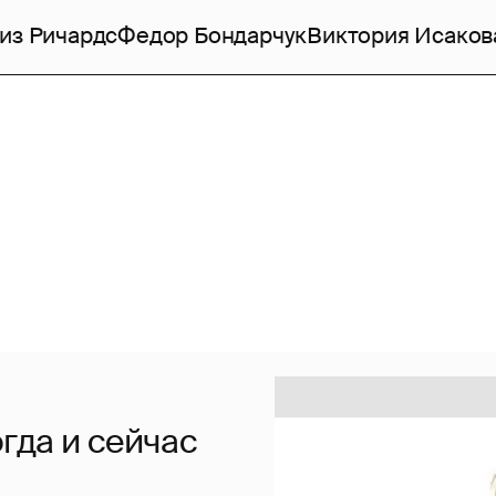
из Ричардс
Федор Бондарчук
Виктория Исаков
гда и сейчас