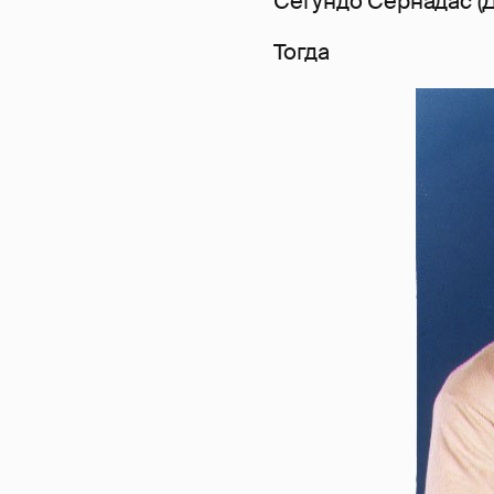
Сегундо Сернадас (Д
Тогда