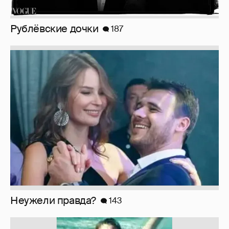
Рублёвские дочки
187
Неужели правда?
143