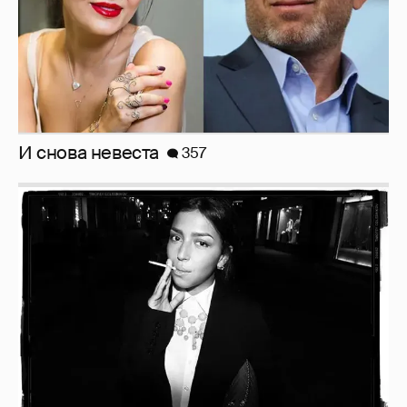
И снова невеста
357