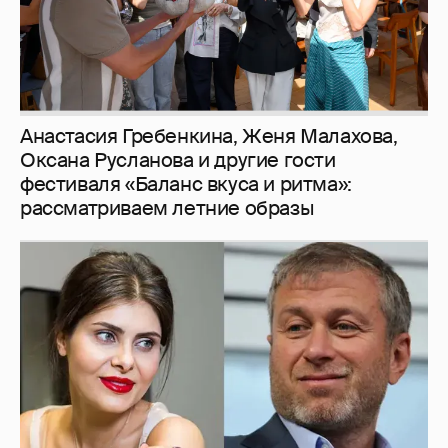
И снова невеста
357