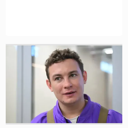
Никита Кологривый высказался насчёт
ИИ
1