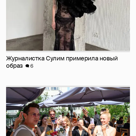
Анастасия Гребенкина, Женя Малахова,
Оксана Русланова и другие гости
фестиваля «Баланс вкуса и ритма»:
рассматриваем летние образы