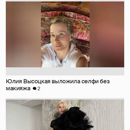
Юлия Высоцкая выложила селфи без
макияжа
2
Журналистка Сулим примерила новый
образ
6