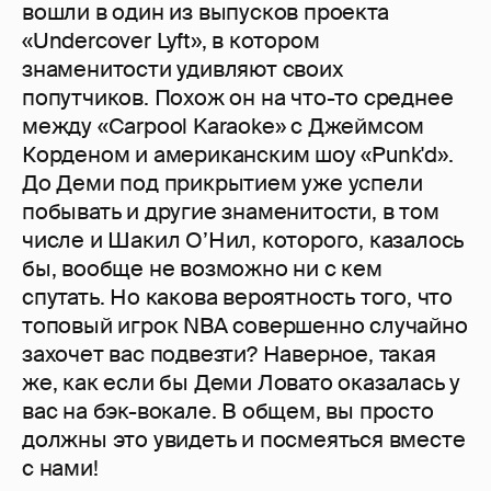
вошли в один из выпусков проекта
«Undercover Lyft», в котором
знаменитости удивляют своих
попутчиков. Похож он на что-то среднее
между «Carpool Karaoke» c Джеймсом
Корденом и американским шоу «Punk'd».
До Деми под прикрытием уже успели
побывать и другие знаменитости, в том
числе и Шакил О’Нил, которого, казалось
бы, вообще не возможно ни с кем
спутать. Но какова вероятность того, что
топовый игрок NBA совершенно случайно
захочет вас подвезти? Наверное, такая
же, как если бы Деми Ловато оказалась у
вас на бэк-вокале. В общем, вы просто
должны это увидеть и посмеяться вместе
с нами!