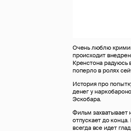
Очень люблю кримин
происходит внедрени
Кренстона радуюсь в
поперло в ролях сейч
История про попытк
денег у наркобарон
Эскобара.
Фильм захватывает н
отпускает до конца.
всегда все идет глад