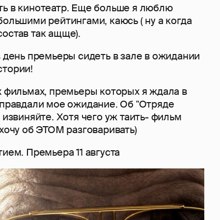
ть в кинотеатр. Еще больше я люблю
большими рейтингами, каюсь ( ну а когда
остав так ащще).
в день премьеры сидеть в зале в ожидании
стории!
х фильмах, премьеры которых я ждала в
оправдали мое ожидание. Об "Отряде
 извиняйте. Хотя чего уж таить- фильм
 хочу об ЭТОМ разговаривать)
тием. Премьера 11 августа