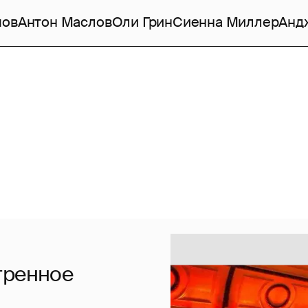
мов
Антон Маслов
Оли Грин
Сиенна Миллер
Анд
тренное