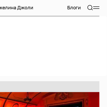
желина Джоли
Блоги