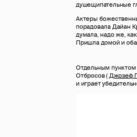
душещипательные гл
Актеры божественны
порадовала Дайан Кр
думала, надо же, ка
Пришла домой и обал
Отдельным пунктом 
Отбросов (
Джозеф Г
и играет убедительн