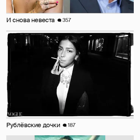
И снова невеста
357
Рублёвские дочки
187