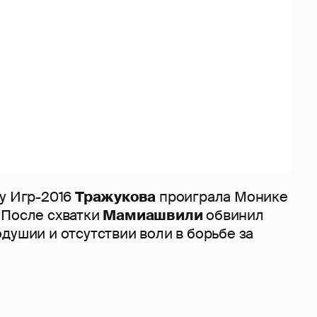
зу Игр-2016
Тражукова
проиграла Монике
 После схватки
Мамиашвили
обвинил
душии и отсутствии воли в борьбе за