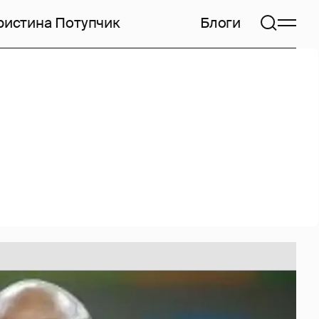
ристина Потупчик
Блоги