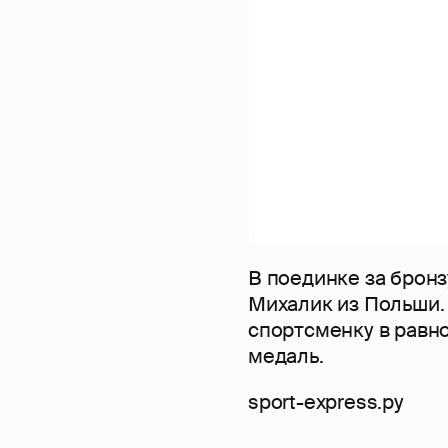
В поединке за брон
Михалик из Польши.
спортсменку в равно
медаль.
sport-express.ру