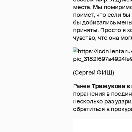
места. Мы помиримся
поймет, что если бы
бы добивались мень
приняты. Просто я х
чувство, что она мог
(Сергей ФИШ)
Ранее
Тражукова
в 
поражения в поедин
несколько раз удари
обратиться в прокур