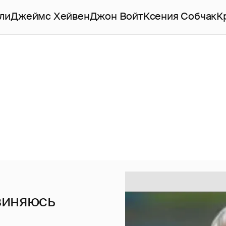
ли
Джеймс Хейвен
Джон Войт
Ксения Собчак
К
виняюсь