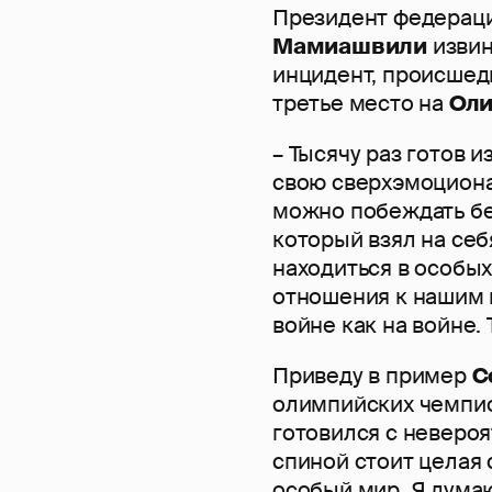
Президент федерац
Мамиашвили
извин
инцидент, происшед
третье место на
Оли
– Тысячу раз готов 
свою сверхэмоциона
можно побеждать без
который взял на себ
находиться в особы
отношения к нашим п
войне как на войне.
Приведу в пример
С
олимпийских чемпио
готовился с невероя
спиной стоит целая 
особый мир. Я дума