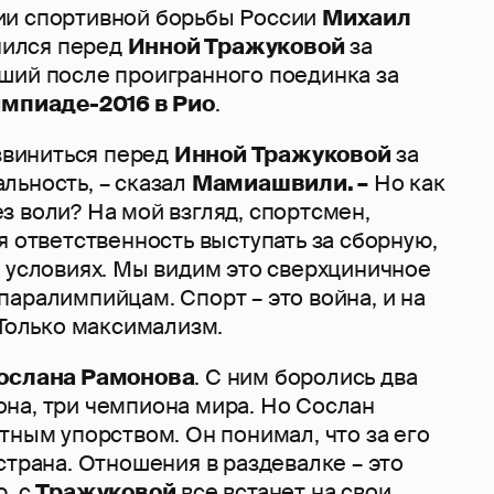
ии спортивной борьбы России
Михаил
ился перед
Инной Тражуковой
за
ший после проигранного поединка за
мпиаде-2016 в Рио
.
извиниться перед
Инной Тражуковой
за
льность, – сказал
Мамиашвили. –
Но как
 воли? На мой взгляд, спортсмен,
я ответственность выступать за сборную,
х условиях. Мы видим это сверхциничное
аралимпийцам. Спорт – это война, и на
 Только максимализм.
ослана Рамонова
. С ним боролись два
на, три чемпиона мира. Но Сослан
тным упорством. Он понимал, что за его
страна. Отношения в раздевалке – это
ю, с
Тражуковой
все встанет на свои