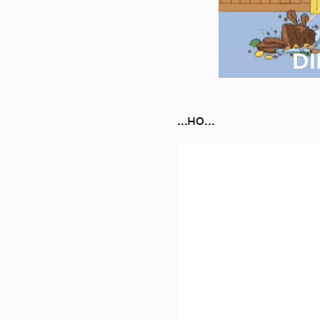
...но...