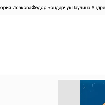
ория Исакова
Федор Бондарчук
Паулина Андр