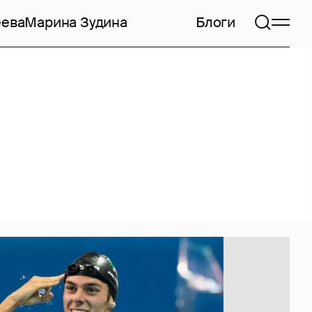
еева
Марина Зудина
Блоги