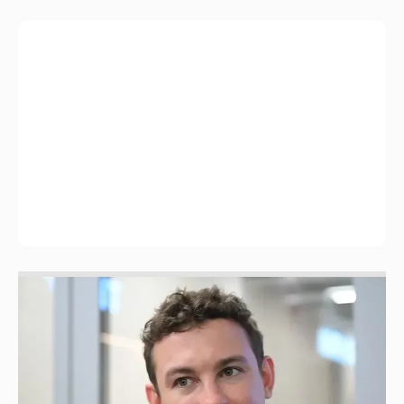
Никита Кологривый высказался насчёт
ИИ
1