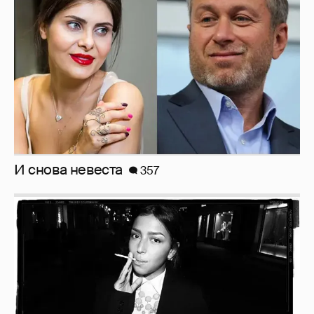
Рублёвские дочки
187