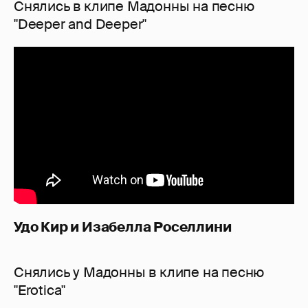
Снялись в клипе Мадонны на песню
"Deeper and Deeper"
Удо Кир и Изабелла Роселлини
Снялись у Мадонны в клипе на песню
"Erotica"