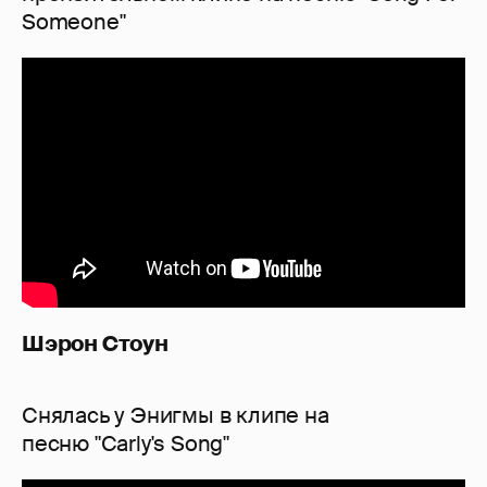
Someone"
Шэрон Стоун
Снялась у Энигмы в клипе на
песню "Carly's Song"