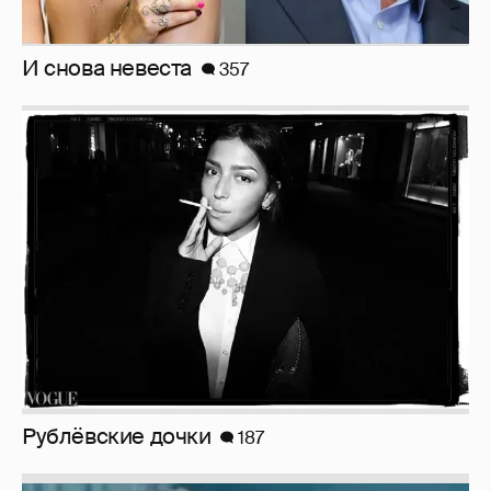
И снова невеста
357
Рублёвские дочки
187