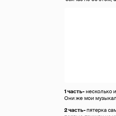
1 часть-
несколько и
Они же мои музыкал
2 часть-
пятерка са