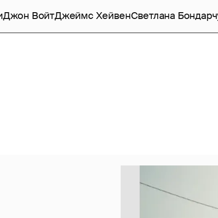
и
Джон Войт
Джеймс Хейвен
Светлана Бондарч