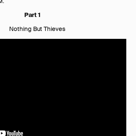
м.
Part 1
ut Thieves