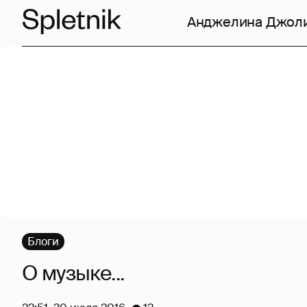
Анджелина Джол
Блоги
О музыке...