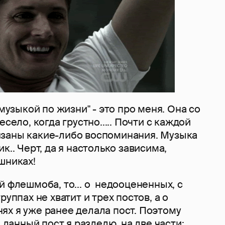
 музыкой по жизни" - это про меня. Она со
есело, когда грустно..... Почти с каждой
заны какие-либо воспоминания. Музыка
к.. Черт, да я настолько зависима,
шниках!
й флешмоба, то... о недооцененных, с
руппах не хватит и трех постов, а о
ях я уже ранее делала пост. Поэтому
а данный пост я разделю на две части: