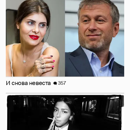
И снова невеста
357