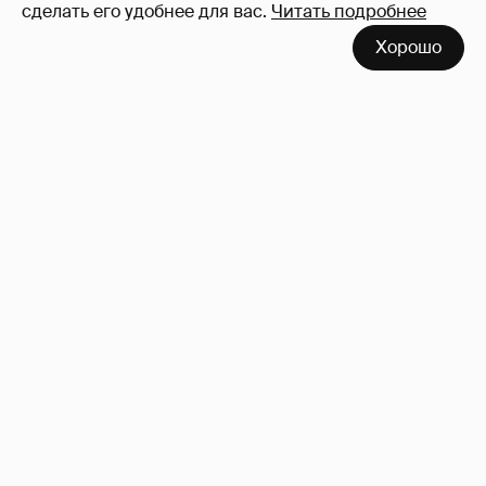
сделать его удобнее для вас.
Читать подробнее
Хорошо
Сколько Собчак заплатит за архив своей
перeписки в Telegram?
3