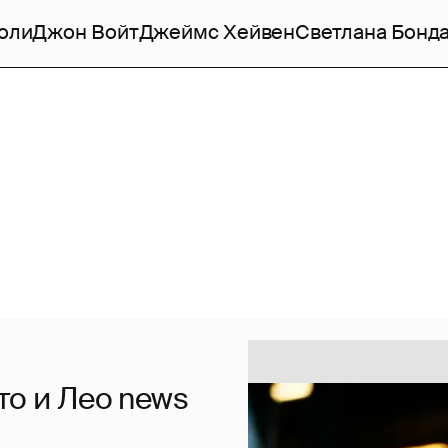
оли
Джон Войт
Джеймс Хейвен
Светлана Бонд
то и Лео news