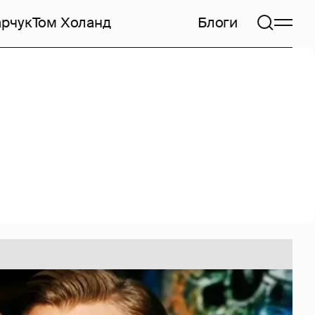
арчук
Том Холанд
Блоги